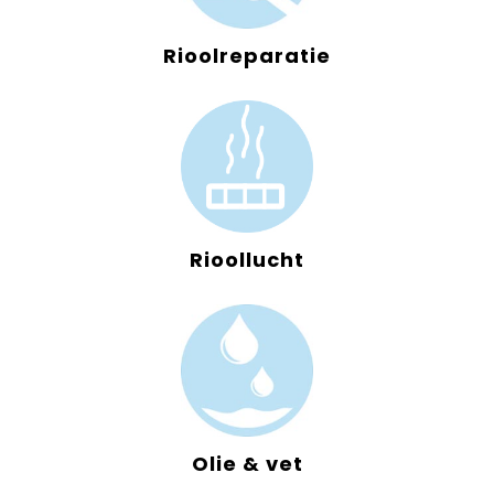
Rioolreparatie
Rioollucht
Olie & vet