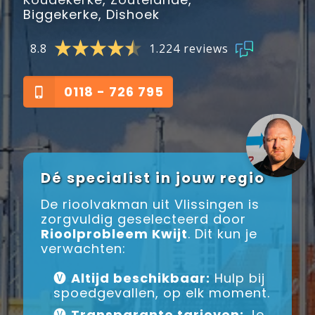
Biggekerke, Dishoek
8.8
1.224 reviews
0118 - 726 795
Dé specialist in jouw regio
De rioolvakman uit Vlissingen is
zorgvuldig geselecteerd door
Rioolprobleem Kwijt
. Dit kun je
verwachten:
🅥
Altijd beschikbaar:
Hulp bij
spoedgevallen, op elk moment.
🅥
Transparante tarieven:
Je