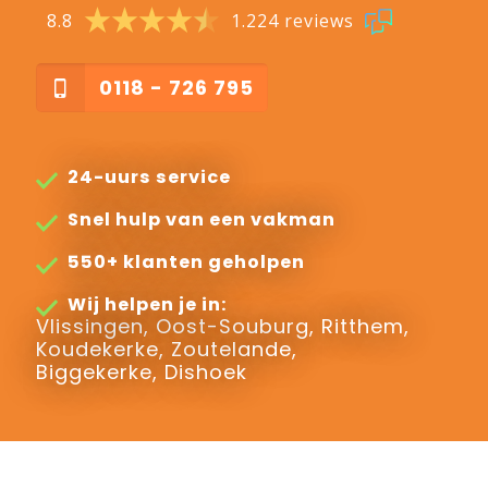
8.8
1.224 reviews
0118 - 726 795
24-uurs service
Snel hulp van een vakman
550+ klanten geholpen
Wij helpen je in:
Vlissingen, Oost-Souburg, Ritthem,
Koudekerke, Zoutelande,
Biggekerke, Dishoek